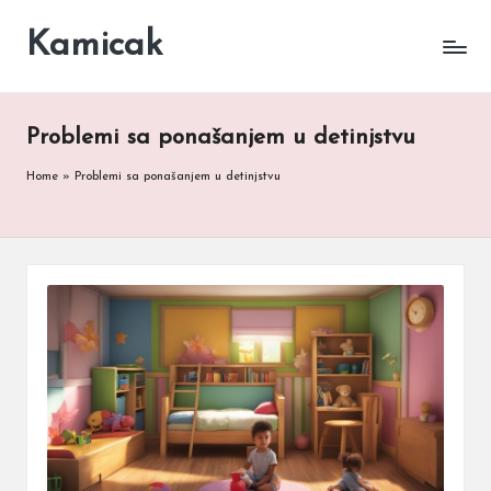
Kamicak
Skip
to
content
Problemi sa ponašanjem u detinjstvu
Home
»
Problemi sa ponašanjem u detinjstvu