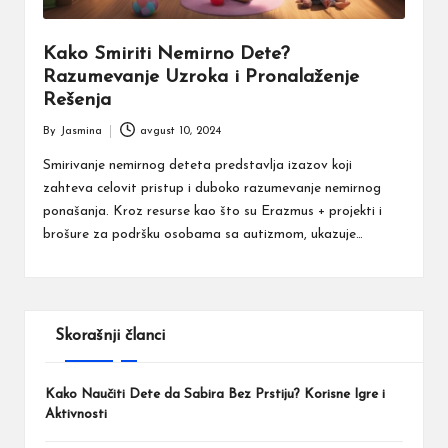
Kako Smiriti Nemirno Dete?
Razumevanje Uzroka i Pronalaženje
Rešenja
By
Jasmina
avgust 10, 2024
Posted
by
Smirivanje nemirnog deteta predstavlja izazov koji
zahteva celovit pristup i duboko razumevanje nemirnog
ponašanja. Kroz resurse kao što su Erazmus + projekti i
brošure za podršku osobama sa autizmom, ukazuje…
Skorašnji članci
Kako Naučiti Dete da Sabira Bez Prstiju? Korisne Igre i
Aktivnosti